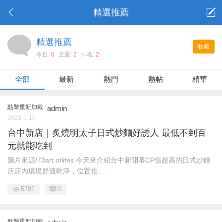
精選推薦
精選推薦
收藏
今日:
0
主題:
2
排名:
2
全部
最新
熱門
熱帖
精華
點擊重新加載
admin
2023-1-10
台中新店｜炙燒明太子日式炒麵好誘人 最低不到百
元就能吃到
圖片來源/73art.oflifes 今天來介紹台中新開幕CP值超高的日式炒麵
店店內環境舒適乾淨，位置也 ...
5782
0
點擊重新加載