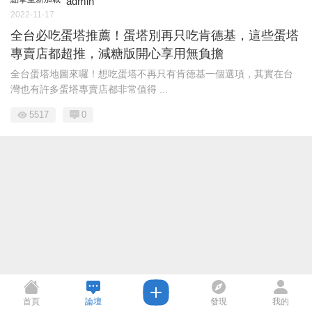
admin
2022-11-17
全台必吃蛋塔推薦！蛋塔別再只吃肯德基，這些蛋塔
專賣店都超推，減糖版開心享用無負擔
全台蛋塔地圖來囉！想吃蛋塔不再只有肯德基一個選項，其實在台
灣也有許多蛋塔專賣店都非常值得 ...
5517
0
首頁
論壇
發現
我的