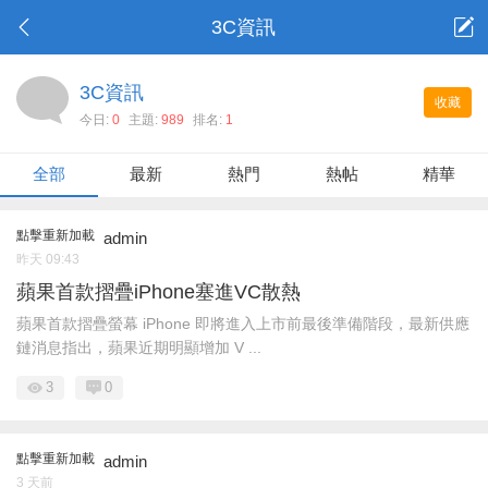
3C資訊
3C資訊
收藏
今日:
0
主題:
989
排名:
1
全部
最新
熱門
熱帖
精華
點擊重新加載
admin
昨天 09:43
蘋果首款摺疊iPhone塞進VC散熱
蘋果首款摺疊螢幕 iPhone 即將進入上市前最後準備階段，最新供應
鏈消息指出，蘋果近期明顯增加 V ...
3
0
點擊重新加載
admin
3 天前