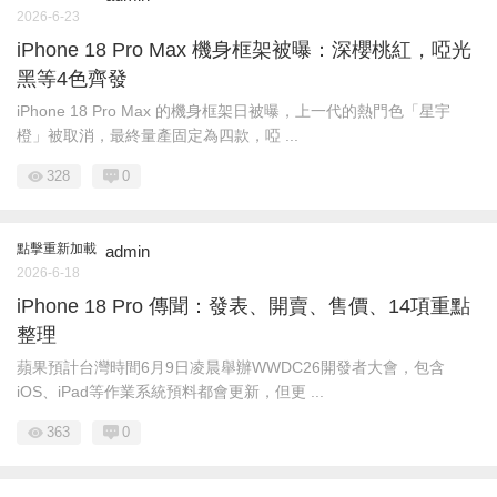
2026-6-23
iPhone 18 Pro Max 機身框架被曝：深櫻桃紅，啞光
黑等4色齊發
iPhone 18 Pro Max 的機身框架日被曝，上一代的熱門色「星宇
橙」被取消，最終量產固定為四款，啞 ...
328
0
點擊重新加載
admin
2026-6-18
iPhone 18 Pro 傳聞：發表、開賣、售價、14項重點
整理
蘋果預計台灣時間6月9日凌晨舉辦WWDC26開發者大會，包含
iOS、iPad等作業系統預料都會更新，但更 ...
363
0