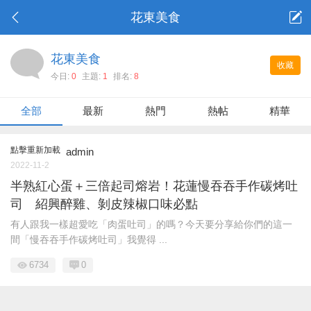
花東美食
花東美食
收藏
今日:
0
主題:
1
排名:
8
全部
最新
熱門
熱帖
精華
點擊重新加載
admin
2022-11-2
半熟紅心蛋＋三倍起司熔岩！花蓮慢吞吞手作碳烤吐
司 紹興醉雞、剝皮辣椒口味必點
有人跟我一樣超愛吃「肉蛋吐司」的嗎？今天要分享給你們的這一
間「慢吞吞手作碳烤吐司」我覺得 ...
6734
0