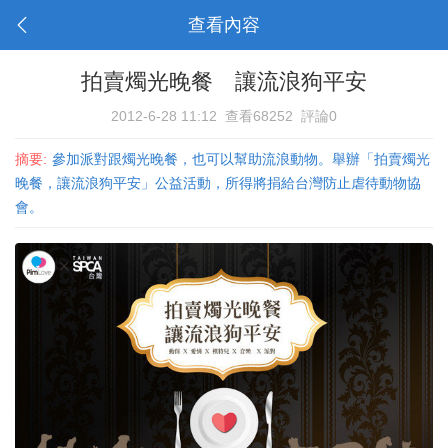
查看內容
拍賣燭光晚餐 讓流浪狗平安
2012-6-28 11:12
查看68252
評論0
摘要:
參加派對跟燭光晚餐，也可以幫助流浪動物。舉辦「拍賣燭光
晚餐，讓流浪狗平安」公益活動，所得將捐給台灣防止虐待動物協
會。