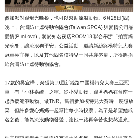
參加派對跟燭光晚餐，也可以幫助流浪動物。6月28日(四)
晚上，台灣防止虐待動物協會(Taiwan SPCA) 與愛情公司品
愛情(PimLove)，將於知名夜店ROOM18 聯合舉辦「拍賣燭
光晚餐，讓流浪狗平安」公益活動，邀請新絲路模特兒大賽
冠軍吳宜樺，以及其他四名模特兒一同共襄盛舉，所得將捐
給台灣防止虐待動物協會。
17歲的吳宜樺，榮獲第19屆新絲路中國模特兒大賽三亞冠
軍，有「小林嘉綺」之稱。從小愛動物，跟著媽媽在台南一
起救援流浪動物、做TNR。當初參加模特兒大賽時一度想放
棄，但許多愛心媽媽一起幫忙每小時投票，為了是希望她成
名之後，能為流浪動物發聲，讓她一路再辛苦也想熬過來。