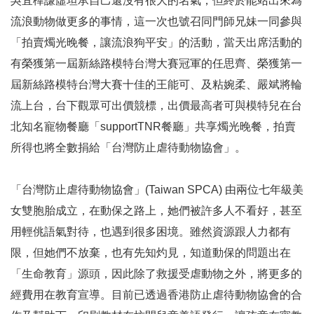
吳宜樺謙虛坦承自己還沒有很大的名氣，但終於能站出來為
流浪動物做更多的事情，這一次也號召同門師兄妹一同參與
「拍賣燭光晚餐，讓流浪狗平安」的活動，當天出席活動的
有榮獲第一屆新絲路模特台灣大賽冠軍的任思齊、榮獲第一
屆新絲路模特台灣大賽十佳的王能可、及粘婉柔、嚴斌將輪
流上台，台下觀眾可出價競標，出價最高者可與模特兒在台
北知名寵物餐廳「supportTNR餐廳」共享燭光晚餐，拍賣
所得也將全數捐給「台灣防止虐待動物協會」。
「台灣防止虐待動物協會」(Taiwan SPCA) 由兩位七年級美
女雙胞胎成立，在動保之路上，她們被許多人不看好，甚至
用輕佻語氣對待，也遇到很多困境。雖然資源跟人力都有
限，但她們不放棄，也有先知灼見，知道動保的問題出在
「生命教育」源頭，因此除了救援受虐動物之外，將更多的
經費用在教育宣導。目前已透過香港防止虐待動物協會的合