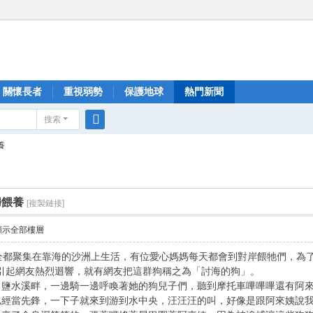
關懷長者
重視弱勢
保護地球
熱門新聞
搜索
搜
養
索
婦餵養
[複製鏈接]
顯示全部樓層
全都聚集在靠海的沙洲上生活，有位愛心媽媽每天都會到對岸餵牠們，為
引起網友熱烈迴響，就有網友把這群狗稱之為「討海的狗」。
了鹽水溪畔，一邊騎一邊呼喚著她的狗兒子們，聽到摩托車嗶嗶嗶還有阿
已經當先鋒，一下子就來到游到水中央，汪汪汪的叫，好像是跟阿來姨說