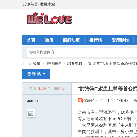
設為首頁
收藏本站
首頁
論壇
照顧幼童
排行榜
愛護動物
»
論壇
›
愛護動物
›
認養狗狗
›
"討海狗"泳渡上岸 等善心婦餵
愛
發新帖
心
"討海狗"泳渡上岸 等善心
查看:
17847
|
回復:
0
快
遞
admin
發表於 2011-11-1 17:46:48
|
台南市有一群流浪狗，10多隻
有人把這過程拍下來PO上網，
一大早阿來姨騎著摩托車來到
中間的沙洲上，其中一隻小黑