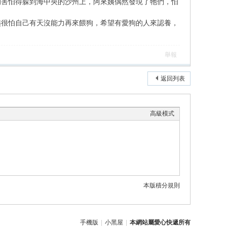
狗害怕得躲到海中央的沙州上，阿來姨偶然發現了牠們，怕
姨很怕自己有天沒能力再來餵狗，希望有愛狗的人來認養，
舉報
返回列表
高級模式
本版積分規則
手機版
|
小黑屋
|
本網站屬愛心快遞所有