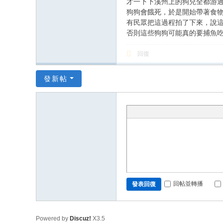
才一下下溪州上的狗兒全都游
狗狗會餓死，於是開始帶著食
有民眾把這過程拍了下來，說
否則這些狗狗可能真的要捕魚
回復
發新帖
回帖並轉播
發表回復
Powered by
Discuz!
X3.5