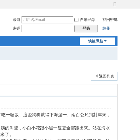
切
換
賬號
自動登錄
找回密碼
到
寬
密碼
註冊
登錄
版
快捷導航
返回列表
了吃一頓飯，這些狗狗就得下海游一、兩百公尺到對岸來，
來姨的叫聲，小白小花跟小黑一隻隻全都跑出來。站在海水
我來了。