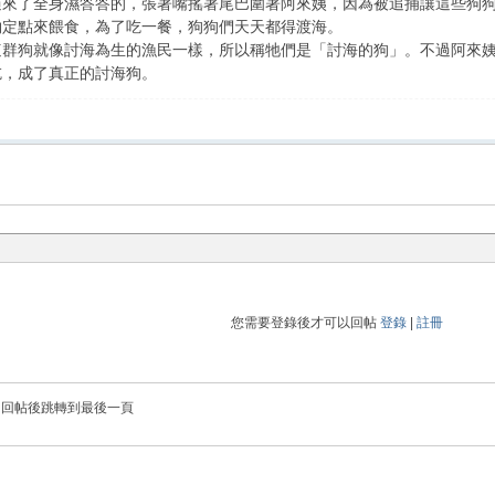
過來了全身濕答答的，張著嘴搖著尾巴圍著阿來姨，因為被追捕讓這些狗
物定點來餵食，為了吃一餐，狗狗們天天都得渡海。
這群狗就像討海為生的漁民一樣，所以稱牠們是「討海的狗」。不過阿來
吃，成了真正的討海狗。
您需要登錄後才可以回帖
登錄
|
註冊
回帖後跳轉到最後一頁