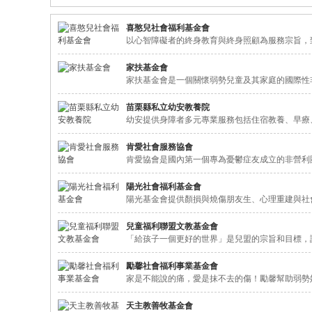
喜憨兒社會福利基金會
以心智障礙者的終身教育與終身照顧為服務宗旨，
家扶基金會
家扶基金會是一個關懷弱勢兒童及其家庭的國際性
苗栗縣私立幼安教養院
幼安提供身障者多元專業服務包括住宿教養、早療
肯愛社會服務協會
肯愛協會是國內第一個專為憂鬱症友成立的非營利
陽光社會福利基金會
陽光基金會提供顏損與燒傷朋友生、心理重建與社
兒童福利聯盟文教基金會
「給孩子一個更好的世界」是兒盟的宗旨和目標，
勵馨社會福利事業基金會
家是不能說的痛，愛是抹不去的傷！勵馨幫助弱勢
天主教善牧基金會