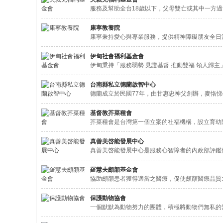
服務及幫助全台18歲以下，父母雙亡或其中一方
康寧教養院
康寧秉持愛心與專業服務，提供精神障礙朋友全日
伊甸社會福利基金會
伊甸秉持「服務弱勢 見證基督 推動雙福 領人歸
台南縣私立德蘭啟智中心
德蘭成立於民國77年，由甘惠忠神父創辦，麥恪
基督教芥菜種會
芥菜種會是台灣第一個立案的社福機構，設立育幼
真善美啓能發展中心
真善美啓能發展中心是服務心智障者的內政部評鑑
羅慧夫顱顏基金會
協助顱顏患者獲得適當之醫療，促使顱顏醫療品質
保護動物協會
一個默默為動物努力的團體，積極將動物們無私的