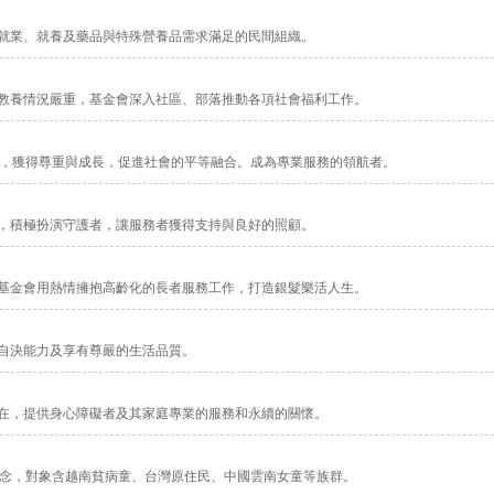
就業、就養及藥品與特殊營養品需求滿足的民間組織。
教養情況嚴重，基金會深入社區、部落推動各項社會福利工作。
中，獲得尊重與成長，促進社會的平等融合。成為專業服務的領航者。
，積極扮演守護者，讓服務者獲得支持與良好的照顧。
基金會用熱情擁抱高齡化的長者服務工作，打造銀髮樂活人生。
自決能力及享有尊嚴的生活品質。
在，提供身心障礙者及其家庭專業的服務和永續的關懷。
理念，對象含越南貧病童、台灣原住民、中國雲南女童等族群。