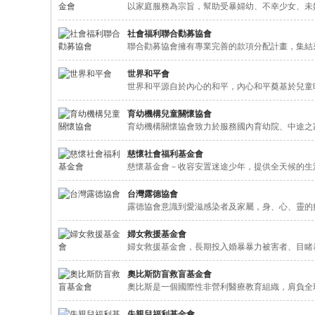
以家庭服務為宗旨，幫助受暴婦幼、不幸少女、未
社會福利聯合勸募協會
聯合勸募協會擁有專業完善的款項分配計畫，集結
世界和平會
世界和平源自於內心的和平，內心和平奠基於兒童
育幼機構兒童關懷協會
育幼機構關懷協會致力於服務國內育幼院、中途之
慈懷社會福利基金會
慈懷基金會－收容安置迷途少年，提供全天候的生
台灣露德協會
露德協會意識到愛滋感染者及家屬，身、心、靈的
婦女救援基金會
婦女救援基金會，長期投入婚暴暴力被害者、目睹
奧比斯防盲救盲基金會
奧比斯是一個國際性非營利醫療教育組織，肩負全
失親兒福利基金會