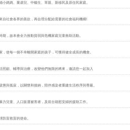
婚小媽媽、棄虐兒、中輟生、單親、新移民及原住民家庭。
來自社會各界的善款，再合理分配給需要的社會福利機構!
時期，故本會全力推動貧弱與危機家庭兒童救助活動。
家，使每一個不幸離開家庭的孩子，可獲得健全成長的機會。
活照顧、輔導與治療，改變他們無限的將來，邀請您一起加入
疲憊與孤寂，以關懷和接納，陪伴感染者重建生活秩序與尊嚴。
暴力兒童、人口販運被害者，及前台籍慰安婦的援助工作。
球防盲救盲的使命。