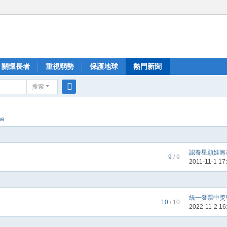
關懷長者
重視弱勢
保護地球
熱門新聞
搜索
搜
索
ne
認養星願娃籌基
9
/ 9
2011-11-1 17
統一發票中獎號碼
10
/ 10
2022-11-2 16