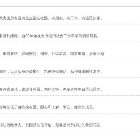
致力讓所有喜憨兒生活在社區、有朋友、有工作、有溫暖的家。
非營利組織，自39年始在台灣運用社會工作專業為弱勢服務。
、重殘養護、課輔安親、個管、社區家園、職業重建、居家照顧
團體，以搶救身心憂鬱症、精神障礙關助、精神健康關護為主。
會適應服務，維護其尊嚴。您的支持，將使更多生命重現曙光。
讓每個孩子都能擁有愛、關心和了解，平安、健康的成長。
婦幼脫離暴力、貧困及性侵脅迫，勵馨是弱勢婦幼的希望花園。