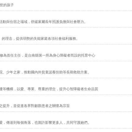
過世的孩子
活動與住宿之場域，舒緩家屬長年照護負擔與社會壓力。
主」的理念，提供弱勢的失能家庭各項社會福利服務。
悌修為首任主任，是台南縣第一所為身心障礙者而設的托育中心
院、少年之家，推動國內外貧童認養扶助等長期救助方案。
優等機構，以愛、專業、尊重的理念，提升心智障礙者生命品質
之提升，並促進各界對顱顏患者之關懷為宗旨
愛，傳達到每個角落，也期許影響更多人，共同守護她們。