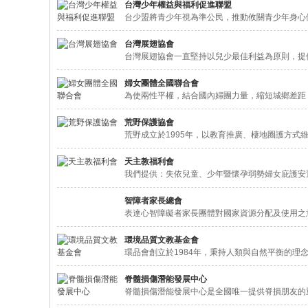
台灣少年權益與福利促進聯盟
台少盟將青少年視為準公民，推動攸關青少年身心
台灣展翅協會
台灣展翅協會一直堅持以兒少最佳利益為原則，提
婦女團體全國聯合會
為使兩性平權，結合國內婦團力量，縮短城鄉差距，
荒野保護協會
荒野成立於1995年，以教育推廣、棲地圈護方式
天主教福利會
我們提供：失依兒童、少年暨懷孕弱勢婦女庇護安
智障者家長總會
表達心智障礙者家長團體對國家資源分配及使用之
環境品質文教基金會
環品會創立於1984年，秉持人類與自然平衡的理
脊髓損傷潛能發展中心
脊髓損傷潛能發展中心是全國唯一提供脊損朋友的