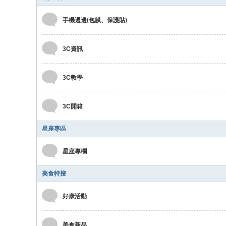
手機週邊(包膜、保護貼)
3C資訊
3C教學
3C開箱
星座專區
星座專欄
美食特搜
好康活動
美食新品