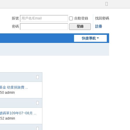
切
換
賬號
自動登錄
找回密碼
到
寬
密碼
註冊
登錄
版
快捷導航
金 幼童捐旅費 ...
:50
admin
單109年07~08月 ...
:52
admin