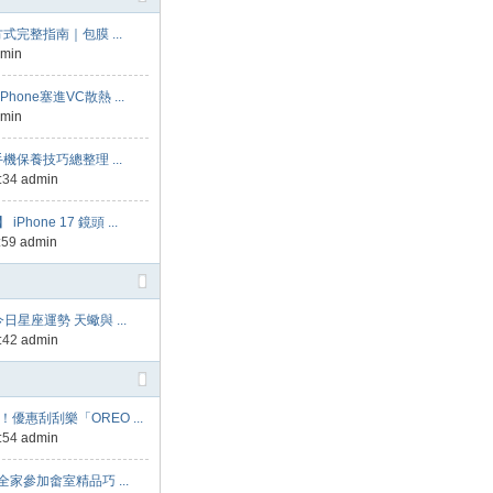
護方式完整指南｜包膜 ...
min
hone塞進VC散熱 ...
min
列手機保養技巧總整理 ...
9:34
admin
Phone 17 鏡頭 ...
:59
admin
0 今日星座運勢 天蠍與 ...
2:42
admin
優惠刮刮樂「OREO ...
0:54
admin
家參加畬室精品巧 ...