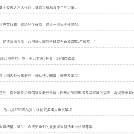
健全發展之六大權益，讓政策成為青少年的力量。
供專業服務、倡議兒少權益，終止一切兒少性剝削。
促進資源共享，台灣婦女團體全國聯合會於2001年成立。(
維護台灣自然生態。全台有9個分會、12個聯絡處。
置；國內外收養服務；婦幼扶助關懷、輔導及追蹤。
意見、提升家長組織倡議及服務量能，回應心智障礙者及其家庭的需要，為弱勢家庭
念，致力提昇環境品質，促使更多國人重視環境。
重建機構，幫助生命遭受重創的脊損者重新活出自信與尊嚴。