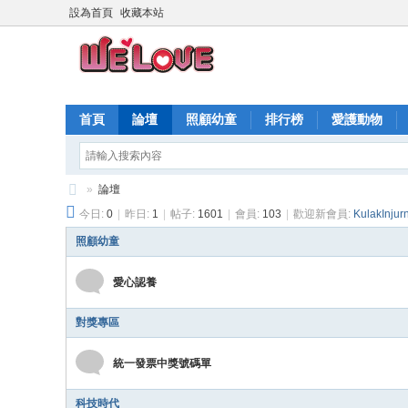
設為首頁
收藏本站
首頁
論壇
照顧幼童
排行榜
愛護動物
»
論壇
今日:
0
|
昨日:
1
|
帖子:
1601
|
會員:
103
|
歡迎新會員:
KulakInjur
愛
心
照顧幼童
快
愛心認養
遞
對獎專區
統一發票中獎號碼單
科技時代