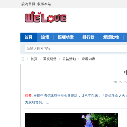
設為首頁
收藏本站
首頁
論壇
照顧幼童
排行榜
愛護動物
›
首頁
›
重視弱勢
›
公益活動
›
查看內容
愛
心
2012-12-
快
遞
摘要
: 根據中國信託慈善基金會統計，廿八年以來，「點燃生命之
力脫離貧窮。 ...