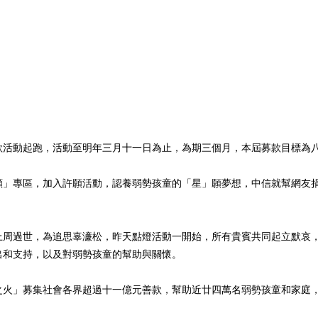
款活動起跑，活動至明年三月十一日為止，為期三個月，本屆募款目標為
願」專區，加入許願活動，認養弱勢孩童的「星」願夢想，中信就幫網友
上周過世，為追思辜濓松，昨天點燈活動一開始，所有貴賓共同起立默哀
出和支持，以及對弱勢孩童的幫助與關懷。
之火」募集社會各界超過十一億元善款，幫助近廿四萬名弱勢孩童和家庭