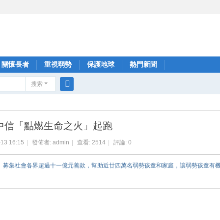
關懷長者
重視弱勢
保護地球
熱門新聞
搜索
搜
索
中信「點燃生命之火」起跑
13 16:15
|
發佈者:
admin
|
查看:
2514
|
評論: 0
火」募集社會各界超過十一億元善款，幫助近廿四萬名弱勢孩童和家庭，讓弱勢孩童有