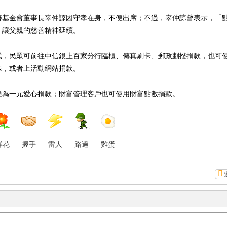
善基金會董事長辜仲諒因守孝在身，不便出席；不過，辜仲諒曾表示，「
，讓父親的慈善精神延續。
式，民眾可前往中信銀上百家分行臨櫃、傳真刷卡、郵政劃撥捐款，也可
線，或者上活動網站捐款。
換為一元愛心捐款；財富管理客戶也可使用財富點數捐款。
鮮花
握手
雷人
路過
雞蛋