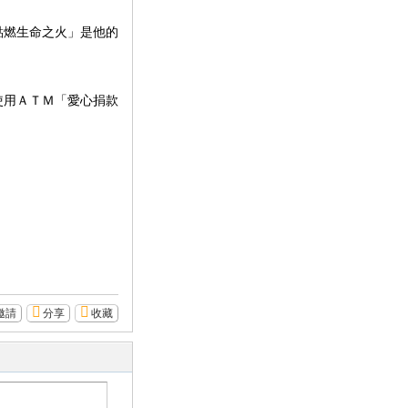
點燃生命之火」是他的
使用ＡＴＭ「愛心捐款
邀請
分享
收藏