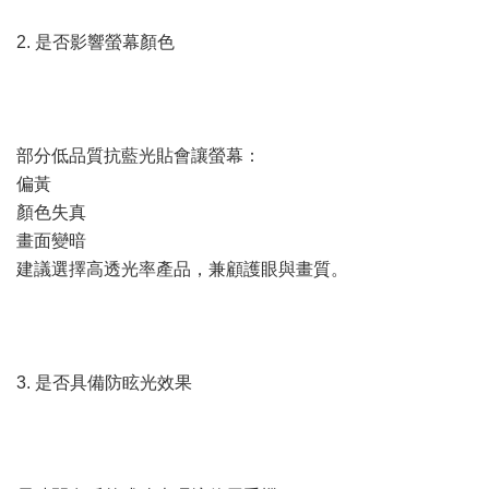
2. 是否影響螢幕顏色
部分低品質抗藍光貼會讓螢幕：
偏黃
顏色失真
畫面變暗
建議選擇高透光率產品，兼顧護眼與畫質。
3. 是否具備防眩光效果